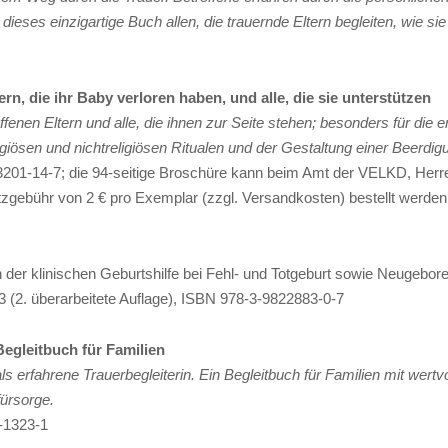
 dieses einzigartige Buch allen, die trauernde Eltern begleiten, wie si
ern, die ihr Baby verloren haben, und alle, die sie unterstützen
ffenen Eltern und alle, die ihnen zur Seite stehen; besonders für die
igiösen und nichtreligiösen Ritualen und der Gestaltung einer Beerdig
43201-14-7; die 94-seitige Broschüre kann beim Amt der VELKD, Herre
zgebühr von 2 € pro Exemplar (zzgl. Versandkosten) bestellt werden
 der klinischen Geburtshilfe bei Fehl- und Totgeburt sowie Neugebor
2. überarbeitete Auflage)
,
ISBN 978-3-9822883-0-7
egleitbuch für Familien
ls erfahrene Trauerbegleiterin. Ein Begleitbuch für Familien mit wert
fürsorge.
6-1323-1