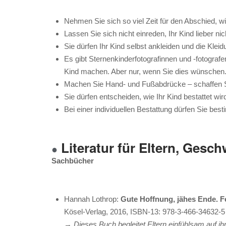
Nehmen Sie sich so viel Zeit für den Abschied, w
Lassen Sie sich nicht einreden, Ihr Kind lieber n
Sie dürfen Ihr Kind selbst ankleiden und die Klei
Es gibt
Sternenkinderfotografinnen und -fotografe
Kind machen. Aber nur, wenn Sie dies wünschen
Machen Sie Hand- und Fußabdrücke – schaffen S
Sie dürfen entscheiden, wie Ihr Kind bestattet wir
Bei einer individuellen Bestattung dürfen Sie bes
Literatur für Eltern, Gesc
●
Sachbücher
Hannah Lothrop:
Gute Hoffnung, jähes Ende. Fe
Kösel-Verlag, 2016, ISBN-13: 978-3-466-34632-5
→ Dieses Buch begleitet Eltern einfühlsam auf ih