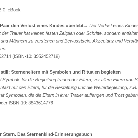
2-0, eBook
 Paar den Verlust eines Kindes überlebt
→
Der Verlust eines Kindes
 der Trauer hat keinen festen Zeitplan oder Schritte, sondern entfalt
en und Männern zu verstehen und Bewusstsein, Akzeptanz und Verstän
zen.
452714 (ISBN-10: 3952452718)
t still: Sterneneltern mit Symbolen und Ritualen begleiten
d Symbole für die Begleitung trauernder Eltern, vor allem Eltern von S
takt mit den Eltern, für die Bestattung und die Weiterbegleitung, z.B
t Symbolen, die die Eltern in ihrer Trauer auffangen und Trost geben
oder ISBN-10:
3843614776
ner Stern. Das Sternenkind-Erinnerungsbuch