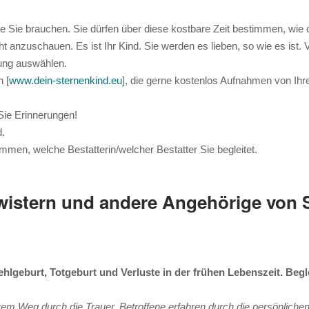
ie Sie brauchen. Sie dürfen über diese kostbare Zeit bestimmen, wie 
icht anzuschauen. Es ist Ihr Kind. Sie werden es lieben, so wie es is
dung auswählen.
n
[
www.dein-sternenkind.eu
], die gerne kostenlos Aufnahmen von Ihr
.
ie Erinnerungen!
d.
timmen, welche Bestatterin/welcher Bestatter Sie begleitet.
hwistern und andere Angehörige von 
hlgeburt, Totgeburt und Verluste in der frühen Lebenszeit. Beg
rem Weg durch die Trauer. Betroffene erfahren durch die persönliche