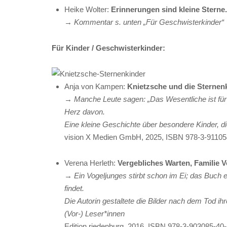
Heike Wolter:
Erinnerungen sind kleine Sterne
→ Kommentar s. unten „Für Geschwisterkinder“
Für Kinder / Geschwisterkinder:
Anja von Kampen:
Knietzsche und die Sternen
→ Manche Leute sagen: „Das Wesentliche ist für 
Herz davon.
Eine kleine Geschichte über besondere Kinder, die
vision X Medien GmbH, 2025, ISBN 978-3-911058-0
Verena Herleth:
Vergebliches Warten, Familie 
→ Ein Vogeljunges stirbt schon im Ei; das Buch 
findet.
Die Autorin gestaltete die Bilder nach dem Tod i
(Vor-) Leser*innen
Edition riedenburg, 2016, ISBN 978-3-903085-40-4