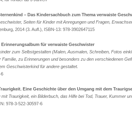
in Sternenkind – Das Kindersachbuch zum Thema verwaiste Gesch
hwister, Seiten für Kinder mit Anregungen und Fragen, Erwachsen
Edition riedenburg, 2014 (3. Aufl.), ISBN-13‏: ‎978-3902647115
, Erinnerungsalbum für verwaiste Geschwister
kinder zum Selbstgestalten (Malen, Ausmalen, Schreiben, Fotos ein
 Familie, zu Erinnerungen und besonders zu den verschiedenen Ge
 Geschwisterkind für andere gestaltet.
-6
 Traurigkeit. Eine Geschichte über den Umgang mit dem Traurigs
it Traurigkeit, ein
Bilderbuch, das Hilfe bei Tod, Trauer, Kummer u
SBN: 978-3-522-30597-6