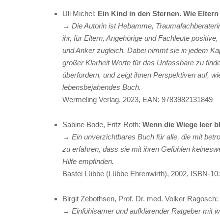
Uli Michel:
Ein Kind in den Sternen. Wie Eltern 
→ Die Autorin ist Hebamme, Traumafachberaterin
ihr, für Eltern, Angehörige und Fachleute positiv
und Anker zugleich. Dabei nimmt sie in jedem Kapi
großer Klarheit Worte für das Unfassbare zu find
überfordern, und zeigt ihnen Perspektiven auf, wi
lebensbejahendes Buch.
Wermeling Verlag, 2023, EAN: 9783982131849
Sabine Bode, Fritz Roth:
Wenn die Wiege leer ble
→ Ein unverzichtbares Buch für alle, die mit betr
zu erfahren, dass sie mit ihren Gefühlen keines
Hilfe empfinden.
Bastei Lübbe (Lübbe Ehrenwirth), 2002, ISBN-10
Birgit Zebothsen, Prof. Dr. med. Volker Ragosch:
→ Einfühlsamer und aufklärender Ratgeber mit wi