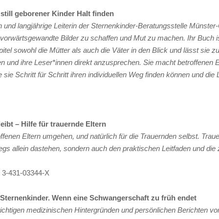
still geborener Kinder Halt finden
 und langjährige Leiterin der Sternenkinder-Beratungsstelle Münste
e, vorwärtsgewandte Bilder zu schaffen und Mut zu machen. Ihr Buch i
tel sowohl die Mütter als auch die Väter in den Blick und lässt sie 
en und ihre Leser*innen direkt anzusprechen. Sie macht betroffenen E
e sie Schritt für Schritt ihren individuellen Weg finden können und di
ibt – Hilfe für trauernde Eltern
offenen Eltern umgehen, und natürlich für die Trauernden selbst. Traue
wegs allein dastehen, sondern auch den praktischen Leitfaden und d
: 3-431-03344-X
Sternenkinder. Wenn eine Schwangerschaft zu früh endet
chtigen medizinischen Hintergründen und persönlichen Berichten von