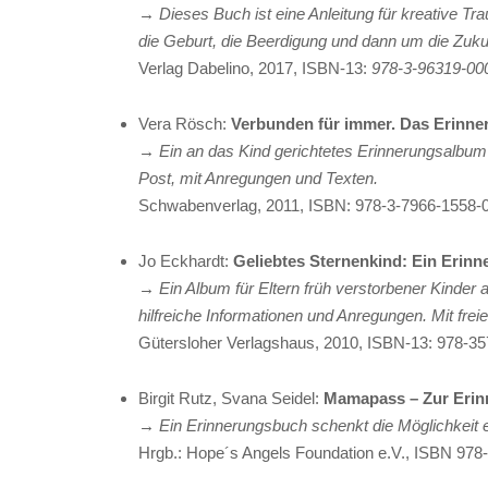
→ Dieses Buch ist eine Anleitung für kreative Tr
die Geburt, die Beerdigung und dann um die Zukun
Verlag Dabelino, 2017, ISBN-13: ‎
978-3-96319-00
Vera Rösch:
Verbunden für immer. Das Erinner
→ Ein an das Kind gerichtetes Erinnerungsalbum 
Post, mit Anregungen und Texten.
Schwabenverlag, 2011, ISBN: 978-3-7966-1558-
Jo Eckhardt:
Geliebtes Sternenkind: Ein Erin
→ Ein Album für Eltern früh verstorbener Kinder 
hilfreiche Informationen und Anregungen. Mit fre
Gütersloher Verlagshaus, 2010, ISBN-13: 978-3
Birgit Rutz, Svana Seidel:
Mamapass – Zur Erin
→ Ein Erinnerungsbuch schenkt die Möglichkeit e
Hrgb.: Hope´s Angels
Foundation e.V., ISBN 978